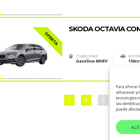
SKODA OCTAVIA CO
OFERTA
COMBUSTIBLE
MOTO
Gasolina-MHEV
150cv
Para ofrecer 
almacenar y/o
tecnologías 
1
2
3
4
5
las identifica
puede afectar
AC