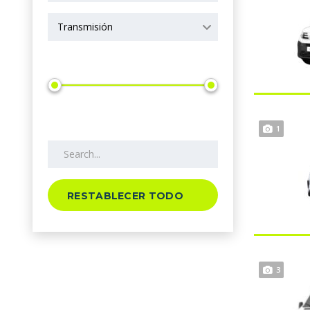
Transmisión
Precio
Search by keywords
1
RESTABLECER TODO
3