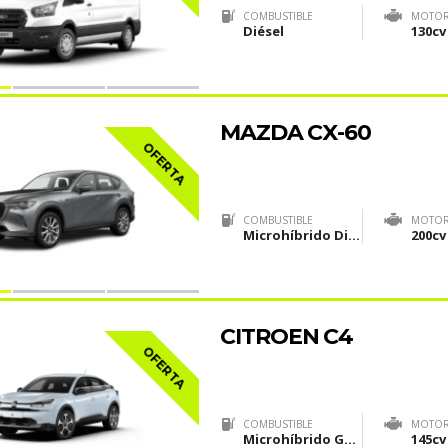
COMBUSTIBLE
MOTO
Diésel
130cv
MAZDA CX-60
OFERTA
COMBUSTIBLE
MOTO
Microhíbrido Diesel(MHEV)
200cv
CITROEN C4
OFERTA
COMBUSTIBLE
MOTO
Microhíbrido Gasolina (MHEV)
145cv