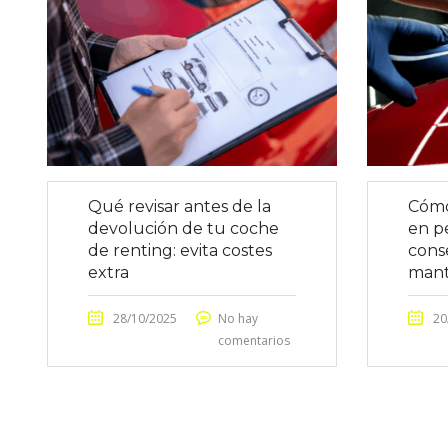
Qué revisar antes de la
Cómo
devolución de tu coche
en p
de renting: evita costes
cons
extra
mant
28/10/2025
No hay
20
comentarios