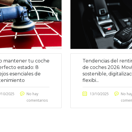
 mantener tu coche
Tendencias del rent
erfecto estado: 8
de coches 2026: Movi
ejos esenciales de
sostenible, digitalizac
enimiento
flexibi...
/10/2025
No hay
13/10/2025
No ha
comentarios
comen