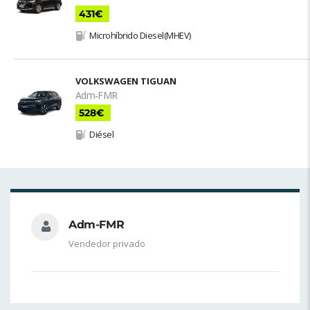
431€
Microhíbrido Diesel(MHEV)
VOLKSWAGEN TIGUAN
Adm-FMR
528€
Diésel
Adm-FMR
Vendedor privado