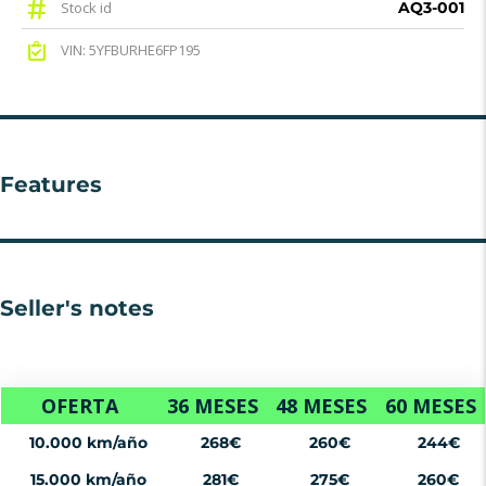
Stock id
AQ3-001
VIN: 5YFBURHE6FP195
Features
Seller's notes
OFERTA
36 MESES
48 MESES
60 MESES
10.000 km/año
268€
260€
244€
15.000 km/año
281€
275€
260€