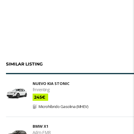
SIMILAR LISTING
NUEVO KIA STONIC
fmrenting
245€
Microhíbrido Gasolina (MHEV)
BMW X1
Adm-FMR