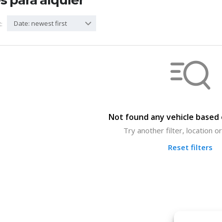
 para alquler
Date: newest first
:
Not found any vehicle based o
Try another filter, location 
Reset filters