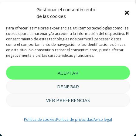
Gestionar el consentimiento
de las cookies
Para ofrecer las mejores experiencias, utilizamos tecnologías como las
cookies para almacenar y/o acceder a la información del dispositivo. El
consentimiento de estas tecnologías nos permitirá procesar datos
Not found any vehicle based on your filter
como el comportamiento de navegación o las identificaciones únicas
Try another filter, location or keywords
en este sitio. No consentir o retirar el consentimiento, puede afectar
negativamente a ciertas características y funciones.
Reset filters
ACEPTAR
DENEGAR
VER PREFERENCIAS
© 2023 FM Renting |
Aviso legal
|
Política de privacidad
|
Política
Política de cookies
Política de privacidad
Aviso legal
de cookies
|
Accesibilidad