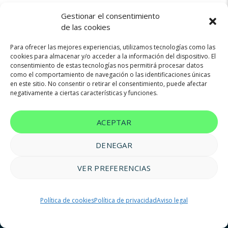
Gestionar el consentimiento
de las cookies
Para ofrecer las mejores experiencias, utilizamos tecnologías como las
cookies para almacenar y/o acceder a la información del dispositivo. El
consentimiento de estas tecnologías nos permitirá procesar datos
Not found any vehicle based on your filter
como el comportamiento de navegación o las identificaciones únicas
Try another filter, location or keywords
en este sitio. No consentir o retirar el consentimiento, puede afectar
negativamente a ciertas características y funciones.
Reset filters
ACEPTAR
DENEGAR
VER PREFERENCIAS
© 2023 FM Renting |
Aviso legal
|
Política de privacidad
|
Política
Política de cookies
Política de privacidad
Aviso legal
de cookies
|
Accesibilidad