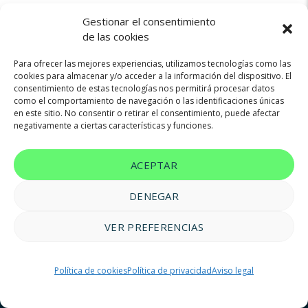
Gestionar el consentimiento
de las cookies
Para ofrecer las mejores experiencias, utilizamos tecnologías como las
cookies para almacenar y/o acceder a la información del dispositivo. El
consentimiento de estas tecnologías nos permitirá procesar datos
Not found any vehicle based on your filter
como el comportamiento de navegación o las identificaciones únicas
Try another filter, location or keywords
en este sitio. No consentir o retirar el consentimiento, puede afectar
negativamente a ciertas características y funciones.
Reset filters
ACEPTAR
DENEGAR
VER PREFERENCIAS
© 2023 FM Renting |
Aviso legal
|
Política de privacidad
|
Política
Política de cookies
Política de privacidad
Aviso legal
de cookies
|
Accesibilidad