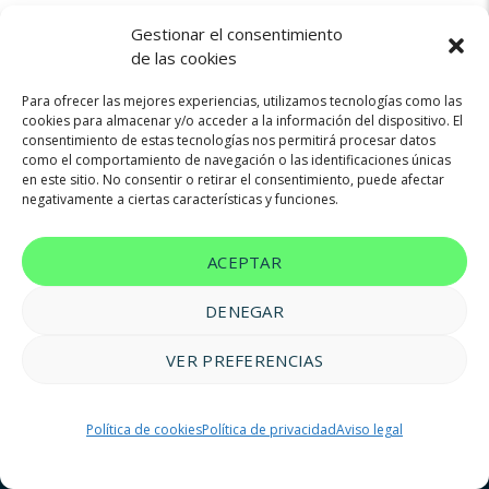
Gestionar el consentimiento
de las cookies
Para ofrecer las mejores experiencias, utilizamos tecnologías como las
cookies para almacenar y/o acceder a la información del dispositivo. El
consentimiento de estas tecnologías nos permitirá procesar datos
Not found any vehicle based on your filter
como el comportamiento de navegación o las identificaciones únicas
Try another filter, location or keywords
en este sitio. No consentir o retirar el consentimiento, puede afectar
negativamente a ciertas características y funciones.
Reset filters
ACEPTAR
DENEGAR
VER PREFERENCIAS
© 2023 FM Renting |
Aviso legal
|
Política de privacidad
|
Política
Política de cookies
Política de privacidad
Aviso legal
de cookies
|
Accesibilidad