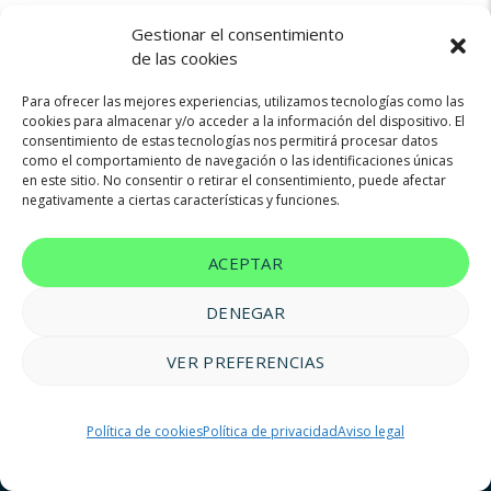
Gestionar el consentimiento
de las cookies
Para ofrecer las mejores experiencias, utilizamos tecnologías como las
cookies para almacenar y/o acceder a la información del dispositivo. El
consentimiento de estas tecnologías nos permitirá procesar datos
Not found any vehicle based on your filter
como el comportamiento de navegación o las identificaciones únicas
Try another filter, location or keywords
en este sitio. No consentir o retirar el consentimiento, puede afectar
negativamente a ciertas características y funciones.
Reset filters
ACEPTAR
DENEGAR
VER PREFERENCIAS
© 2023 FM Renting |
Aviso legal
|
Política de privacidad
|
Política
Política de cookies
Política de privacidad
Aviso legal
de cookies
|
Accesibilidad