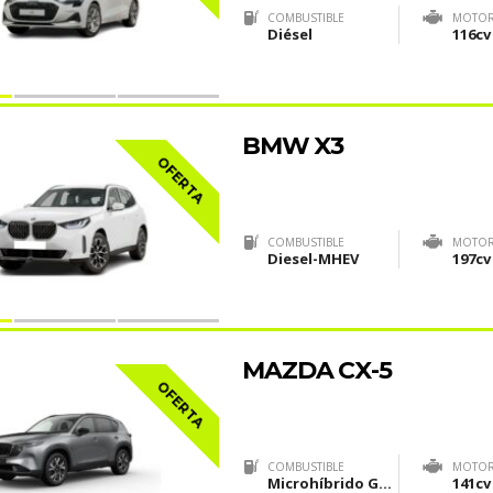
COMBUSTIBLE
MOTO
Diésel
116cv
BMW X3
OFERTA
COMBUSTIBLE
MOTO
Diesel-MHEV
197cv
MAZDA CX-5
OFERTA
COMBUSTIBLE
MOTO
Microhíbrido Gasolina (MHEV)
141cv