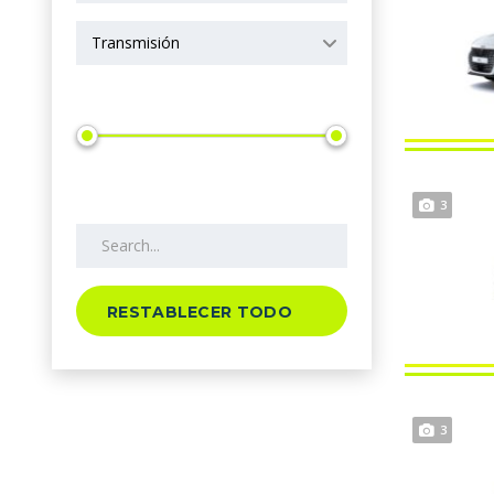
Transmisión
Precio
Search by keywords
3
RESTABLECER TODO
3