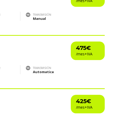
R
TRANSMISIÓN
Manual
475€
R
TRANSMISIÓN
Automatica
425€