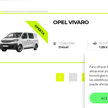
OPEL VIVARO
OFERTA
COMBUSTIBLE
MOTO
Diésel
120cv
Para ofrecer 
almacenar y/o
tecnologías 
1
2
3
4
las identifica
puede afectar
AC