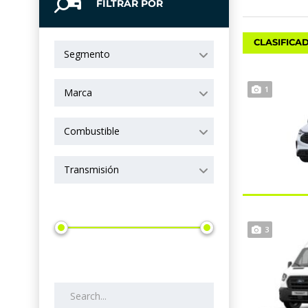
FILTRAR POR
CLASIFICA
Segmento
1
Marca
Combustible
Transmisión
Precio
3
Search by keywords