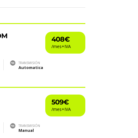
OM
408€
TRANSMISIÓN
Automatica
509€
TRANSMISIÓN
Manual