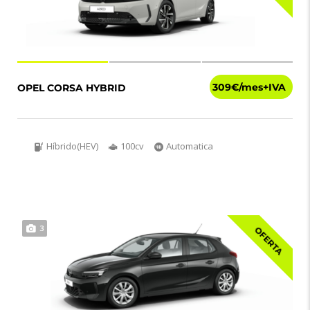
309€
OPEL CORSA HYBRID
Híbrido(HEV)
100cv
Automatica
3
OFERTA