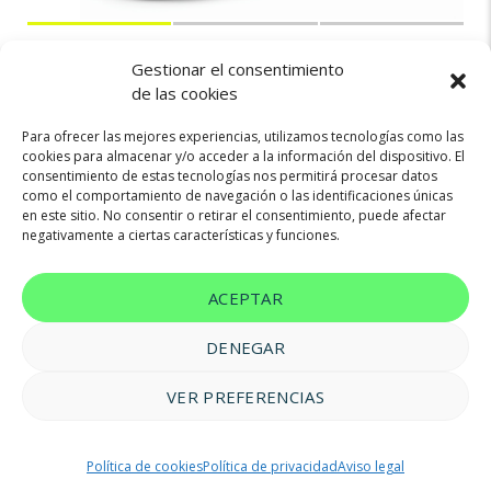
244€
OPEL CORSA
Gestionar el consentimiento
de las cookies
Para ofrecer las mejores experiencias, utilizamos tecnologías como las
Gasolina
100cv
Manual
cookies para almacenar y/o acceder a la información del dispositivo. El
consentimiento de estas tecnologías nos permitirá procesar datos
como el comportamiento de navegación o las identificaciones únicas
en este sitio. No consentir o retirar el consentimiento, puede afectar
negativamente a ciertas características y funciones.
ACEPTAR
DENEGAR
VER PREFERENCIAS
© 2023 FM Renting |
Aviso legal
|
Política de privacidad
|
Política
Política de cookies
Política de privacidad
Aviso legal
de cookies
|
Accesibilidad