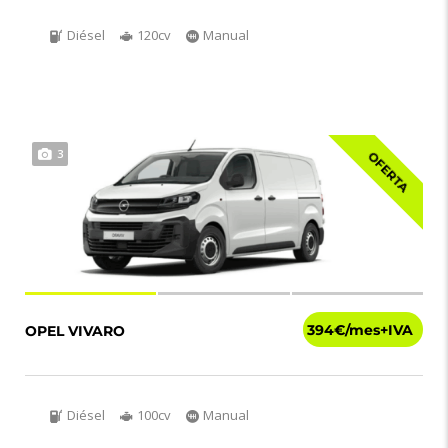
Diésel
120cv
Manual
3
OFERTA
394€
OPEL VIVARO
Diésel
100cv
Manual