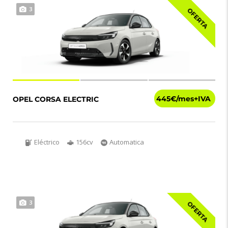
3
OFERTA
445€
OPEL CORSA ELECTRIC
Eléctrico
156cv
Automatica
3
OFERTA