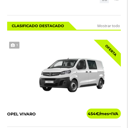
Mostrar todo
CLASIFICADO DESTACADO
1
OFERTA
454€
OPEL VIVARO