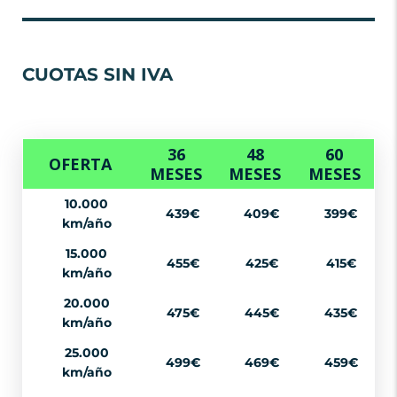
CUOTAS SIN IVA
36
48
60
OFERTA
MESES
MESES
MESES
10.000
439€
409€
399€
km/año
15.000
455€
425€
415€
km/año
20.000
475€
445€
435€
km/año
25.000
499€
469€
459€
km/año