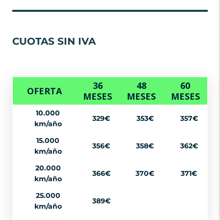
CUOTAS SIN IVA
36
48
60
OFERTA
MESES
MESES
MESES
10.000
329€
353€
357€
km/año
15.000
356€
358€
362€
km/año
20.000
366€
370€
371€
km/año
25.000
389€
km/año