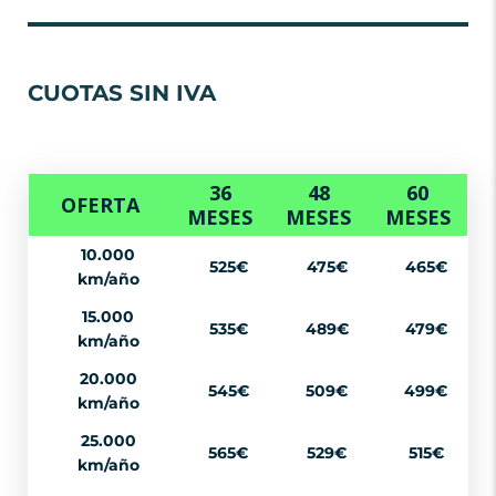
CUOTAS SIN IVA
36
48
60
OFERTA
MESES
MESES
MESES
10.000
525€
475€
465€
km/año
15.000
535€
489€
479€
km/año
20.000
545€
509€
499€
km/año
25.000
565€
529€
515€
km/año