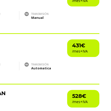
R
TRANSMISIÓN
Manual
431€
R
TRANSMISIÓN
Automatica
AN
528€