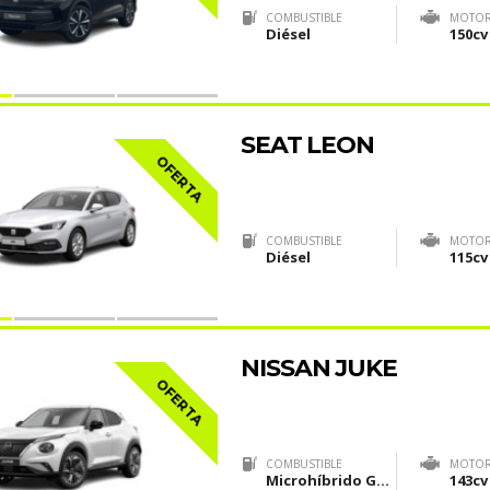
COMBUSTIBLE
MOTO
Diésel
150cv
SEAT LEON
OFERTA
COMBUSTIBLE
MOTO
Diésel
115cv
NISSAN JUKE
OFERTA
COMBUSTIBLE
MOTO
Microhíbrido Gasolina (MHEV)
143cv