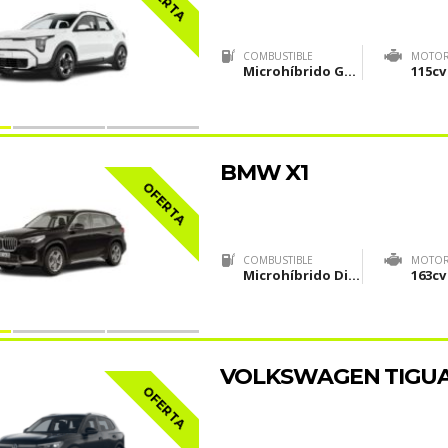
COMBUSTIBLE
MOTO
Microhíbrido Gasolina (MHEV)
115cv
BMW X1
OFERTA
COMBUSTIBLE
MOTO
Microhíbrido Diesel(MHEV)
163cv
VOLKSWAGEN TIGU
OFERTA