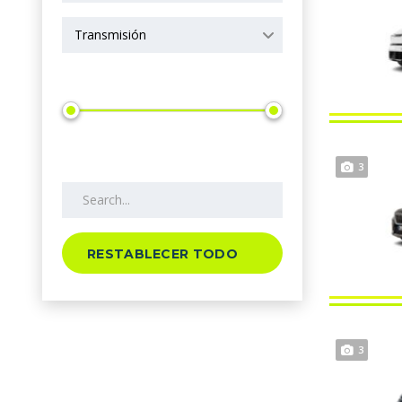
Transmisión
Precio
Search by keywords
3
RESTABLECER TODO
3