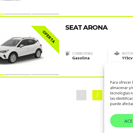
SEAT ARONA
OFERTA
COMBUSTIBLE
MOTO
Gasolina
115cv
Para ofrecer 
almacenar y/o
tecnologías 
1
2
3
…
las identifica
puede afectar
AC