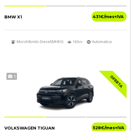
431€
BMW X1
Microhíbrido Diesel(MHEV)
163cv
Automatica
3
OFERTA
528€
VOLKSWAGEN TIGUAN