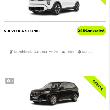
245€
NUEVO KIA STONIC
Microhíbrido Gasolina (MHEV)
115cv
Manual
3
OFERTA