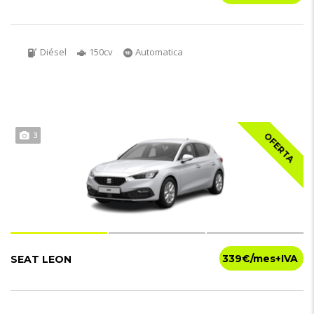
Diésel
150cv
Automatica
3
OFERTA
339€
SEAT LEON