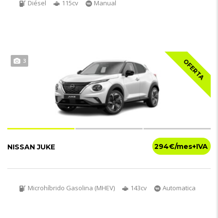
Diésel
115cv
Manual
3
OFERTA
294€
NISSAN JUKE
Microhíbrido Gasolina (MHEV)
143cv
Automatica