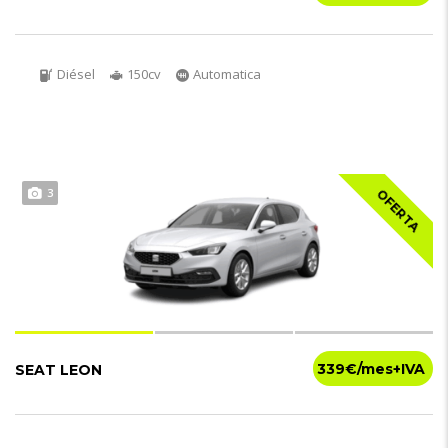
Diésel
150cv
Automatica
3
OFERTA
339€
SEAT LEON