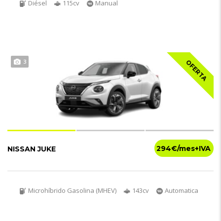
Diésel
115cv
Manual
3
OFERTA
294€
NISSAN JUKE
Microhíbrido Gasolina (MHEV)
143cv
Automatica