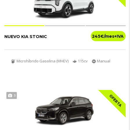
245€
NUEVO KIA STONIC
Microhíbrido Gasolina (MHEV)
115cv
Manual
3
OFERTA