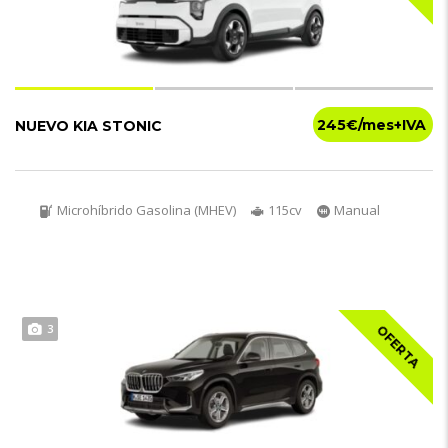
245€
NUEVO KIA STONIC
Microhíbrido Gasolina (MHEV)
115cv
Manual
3
OFERTA