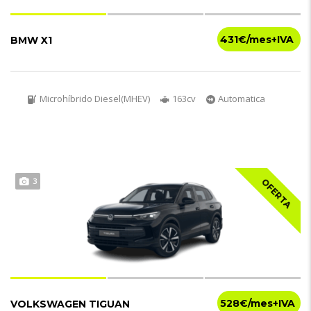
431€
BMW X1
Microhíbrido Diesel(MHEV)
163cv
Automatica
3
OFERTA
528€
VOLKSWAGEN TIGUAN