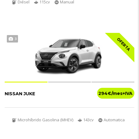
Diésel
115cv
Manual
3
OFERTA
294€
NISSAN JUKE
Microhíbrido Gasolina (MHEV)
143cv
Automatica