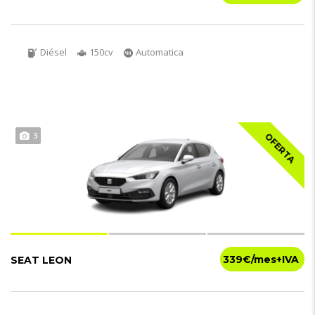
Diésel
150cv
Automatica
3
OFERTA
339€
SEAT LEON