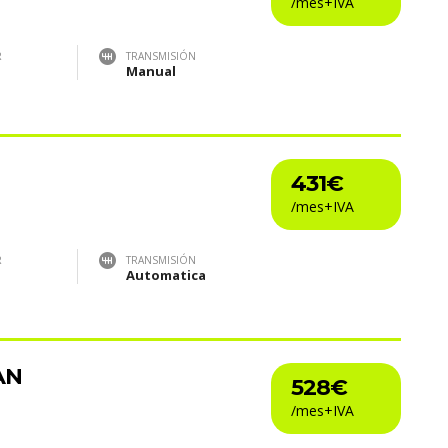
R
TRANSMISIÓN
Manual
431€
R
TRANSMISIÓN
Automatica
AN
528€