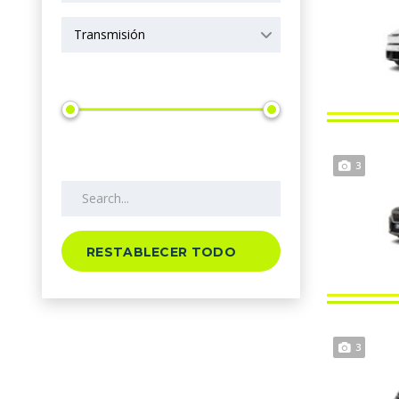
Transmisión
Precio
Search by keywords
3
RESTABLECER TODO
3