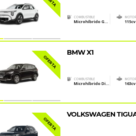
COMBUSTIBLE
MOTO
Microhíbrido Gasolina (MHEV)
115cv
BMW X1
OFERTA
COMBUSTIBLE
MOTO
Microhíbrido Diesel(MHEV)
163cv
VOLKSWAGEN TIGU
OFERTA