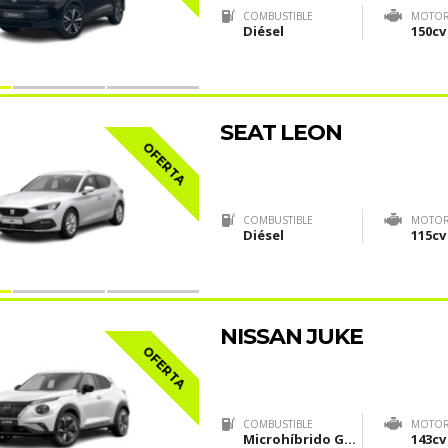
COMBUSTIBLE
MOTO
Diésel
150cv
SEAT LEON
OFERTA
COMBUSTIBLE
MOTO
Diésel
115cv
NISSAN JUKE
OFERTA
COMBUSTIBLE
MOTO
Microhíbrido Gasolina (MHEV)
143cv