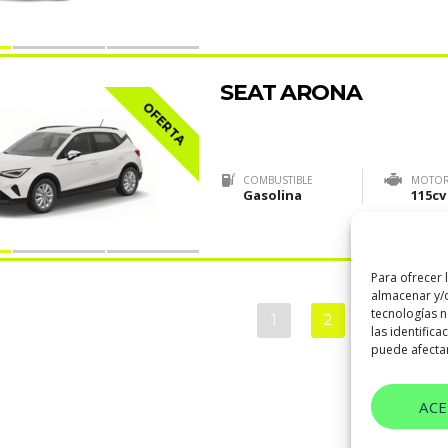
SEAT ARONA
OFERTA
COMBUSTIBLE
MOTO
Gasolina
115cv
Para ofrecer 
almacenar y/o
tecnologías 
1
2
3
…
las identifica
puede afectar
AC