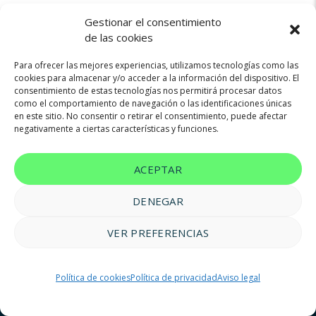
Gestionar el consentimiento
de las cookies
Para ofrecer las mejores experiencias, utilizamos tecnologías como las
cookies para almacenar y/o acceder a la información del dispositivo. El
consentimiento de estas tecnologías nos permitirá procesar datos
Not found any vehicle based on your filter
como el comportamiento de navegación o las identificaciones únicas
Try another filter, location or keywords
en este sitio. No consentir o retirar el consentimiento, puede afectar
negativamente a ciertas características y funciones.
Reset filters
ACEPTAR
DENEGAR
VER PREFERENCIAS
© 2023 FM Renting |
Aviso legal
|
Política de privacidad
|
Política
Política de cookies
Política de privacidad
Aviso legal
de cookies
|
Accesibilidad