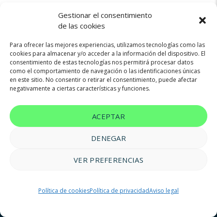
Gestionar el consentimiento
de las cookies
Para ofrecer las mejores experiencias, utilizamos tecnologías como las
cookies para almacenar y/o acceder a la información del dispositivo. El
consentimiento de estas tecnologías nos permitirá procesar datos
Not found any vehicle based on your filter
como el comportamiento de navegación o las identificaciones únicas
Try another filter, location or keywords
en este sitio. No consentir o retirar el consentimiento, puede afectar
negativamente a ciertas características y funciones.
Reset filters
ACEPTAR
DENEGAR
VER PREFERENCIAS
© 2023 FM Renting |
Aviso legal
|
Política de privacidad
|
Política
Política de cookies
Política de privacidad
Aviso legal
de cookies
|
Accesibilidad