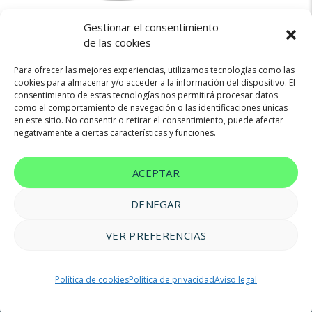
Gestionar el consentimiento
337€
RENAULT CAPTUR
de las cookies
Para ofrecer las mejores experiencias, utilizamos tecnologías como las
cookies para almacenar y/o acceder a la información del dispositivo. El
consentimiento de estas tecnologías nos permitirá procesar datos
Híbrido(HEV)
145cv
Automatica
como el comportamiento de navegación o las identificaciones únicas
en este sitio. No consentir o retirar el consentimiento, puede afectar
negativamente a ciertas características y funciones.
ACEPTAR
DENEGAR
VER PREFERENCIAS
© 2023 FM Renting |
Aviso legal
|
Política de privacidad
|
Política
Política de cookies
Política de privacidad
Aviso legal
de cookies
|
Accesibilidad