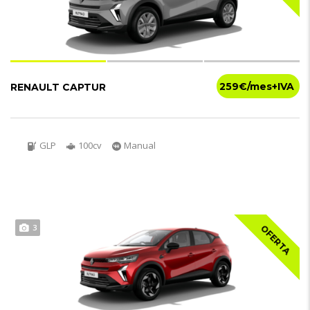
259€
RENAULT CAPTUR
GLP
100cv
Manual
3
OFERTA