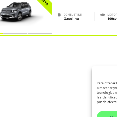
COMBUSTIBLE
MOTO
Gasolina
100cv
Para ofrecer 
almacenar y/o
tecnologías 
las identifica
puede afectar
AC