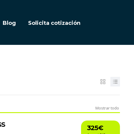
Blog
Solicita cotización
Mostrar todo
SS
325€