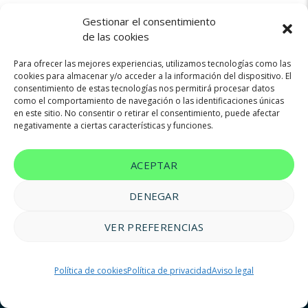
Gestionar el consentimiento
de las cookies
Para ofrecer las mejores experiencias, utilizamos tecnologías como las
cookies para almacenar y/o acceder a la información del dispositivo. El
consentimiento de estas tecnologías nos permitirá procesar datos
Not found any vehicle based on your filter
como el comportamiento de navegación o las identificaciones únicas
Try another filter, location or keywords
en este sitio. No consentir o retirar el consentimiento, puede afectar
negativamente a ciertas características y funciones.
Reset filters
ACEPTAR
DENEGAR
VER PREFERENCIAS
© 2023 FM Renting |
Aviso legal
|
Política de privacidad
|
Política
Política de cookies
Política de privacidad
Aviso legal
de cookies
|
Accesibilidad