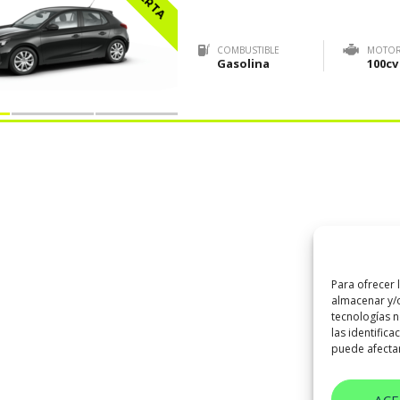
COMBUSTIBLE
MOTO
Gasolina
100cv
Para ofrecer 
almacenar y/o
tecnologías 
las identifica
puede afectar
AC