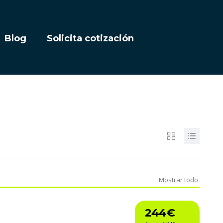
Blog
Solicita cotización
Mostrar todo
244€