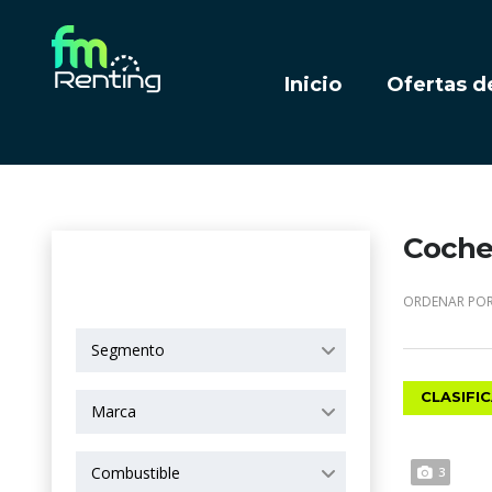
Inicio
Ofertas d
Coches
OPCIONES DE
BÚSQUEDA
ORDENAR POR
Segmento
CLASIFI
Marca
Combustible
3