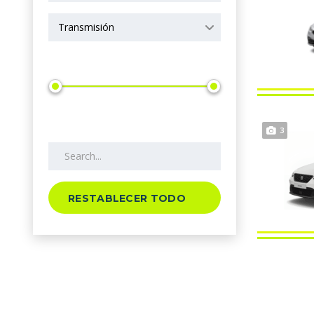
Transmisión
Precio
Search by keywords
3
RESTABLECER TODO