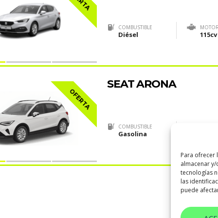
COMBUSTIBLE
MOTO
Diésel
115cv
SEAT ARONA
OFERTA
COMBUSTIBLE
MOTO
Gasolina
115cv
Para ofrecer 
almacenar y/o
tecnologías 
las identifica
puede afectar
AC