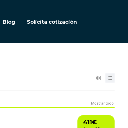
Blog
Solicita cotización
Mostrar todo
411€