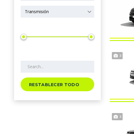
Transmisión
Precio
Search by keywords
3
RESTABLECER TODO
3