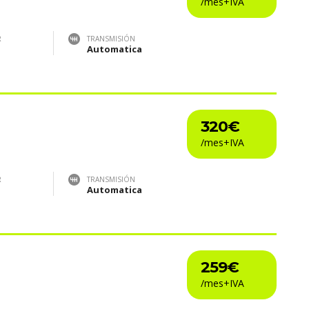
R
TRANSMISIÓN
Automatica
320€
R
TRANSMISIÓN
Automatica
259€