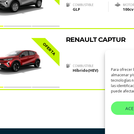
COMBUSTIBLE
MOTO
GLP
100cv
RENAULT CAPTUR
OFERTA
COMBUSTIBLE
MOTO
Para ofrecer 
Híbrido(HEV)
145cv
almacenar y/o
tecnologías 
las identifica
puede afectar
AC