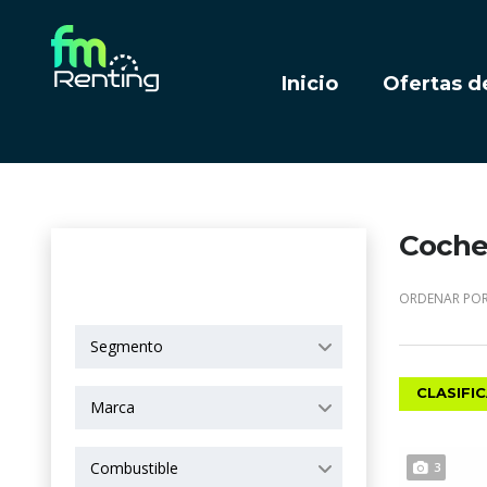
Inicio
Ofertas d
Coches
OPCIONES DE
BÚSQUEDA
ORDENAR POR
Segmento
CLASIFI
Marca
Combustible
3