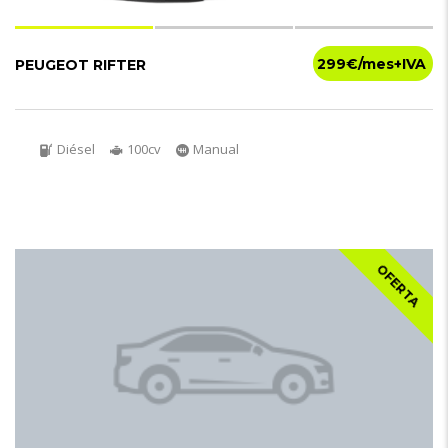
299€
PEUGEOT RIFTER
Diésel
100cv
Manual
OFERTA