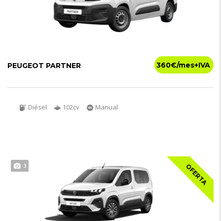
360€
PEUGEOT PARTNER
Diésel
102cv
Manual
3
OFERTA