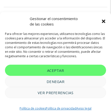
Diésel
130cv
Automatica
Gestionar el consentimiento
de las cookies
Para ofrecer las mejores experiencias, utilizamos tecnologías como las
cookies para almacenar y/o acceder a la información del dispositivo. El
consentimiento de estas tecnologías nos permitirá procesar datos
como el comportamiento de navegación o las identificaciones únicas
en este sitio. No consentir o retirar el consentimiento, puede afectar
1
2
negativamente a ciertas características y funciones.
ACEPTAR
DENEGAR
VER PREFERENCIAS
© 2023 FM Renting |
Aviso legal
|
Política de privacidad
|
Política
Política de cookies
Política de privacidad
Aviso legal
de cookies
|
Accesibilidad