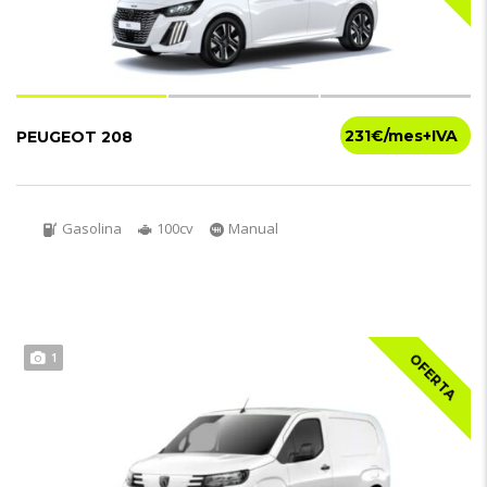
231€
PEUGEOT 208
Gasolina
100cv
Manual
1
OFERTA