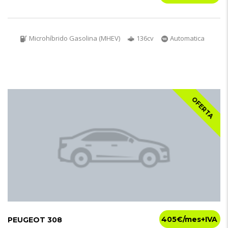
Microhíbrido Gasolina (MHEV)
136cv
Automatica
OFERTA
405€
PEUGEOT 308