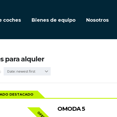
e coches
Bienes de equipo
Nosotros
 para alquler
Date: newest first
:
CADO DESTACADO
OMODA 5
OFERTA