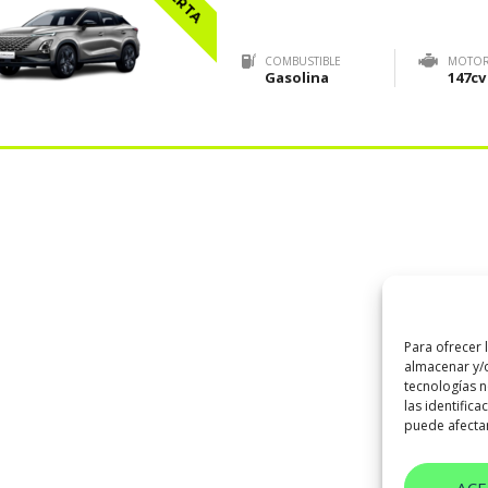
COMBUSTIBLE
MOTO
Gasolina
147cv
Para ofrecer 
almacenar y/o
tecnologías 
las identifica
puede afectar
AC