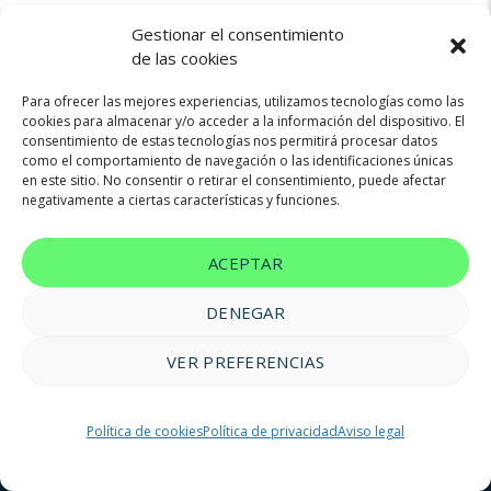
Gestionar el consentimiento
de las cookies
Para ofrecer las mejores experiencias, utilizamos tecnologías como las
cookies para almacenar y/o acceder a la información del dispositivo. El
consentimiento de estas tecnologías nos permitirá procesar datos
Not found any vehicle based on your filter
como el comportamiento de navegación o las identificaciones únicas
Try another filter, location or keywords
en este sitio. No consentir o retirar el consentimiento, puede afectar
negativamente a ciertas características y funciones.
Reset filters
ACEPTAR
DENEGAR
VER PREFERENCIAS
© 2023 FM Renting |
Aviso legal
|
Política de privacidad
|
Política
Política de cookies
Política de privacidad
Aviso legal
de cookies
|
Accesibilidad