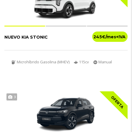
245€
NUEVO KIA STONIC
Microhíbrido Gasolina (MHEV)
115cv
Manual
3
OFERTA