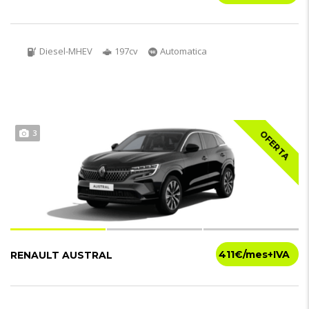
Diesel-MHEV
197cv
Automatica
3
OFERTA
411€
RENAULT AUSTRAL