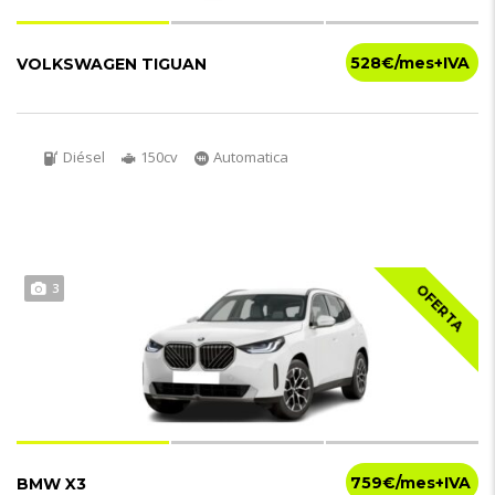
528€
VOLKSWAGEN TIGUAN
Diésel
150cv
Automatica
3
OFERTA
759€
BMW X3