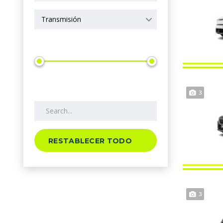
Transmisión
Precio
Search by keywords
3
RESTABLECER TODO
3