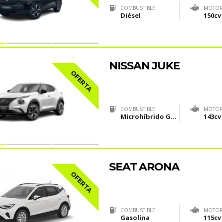
COMBUSTIBLE
MOTO
Diésel
150cv
NISSAN JUKE
OFERTA
COMBUSTIBLE
MOTO
Microhíbrido Gasolina (MHEV)
143cv
SEAT ARONA
OFERTA
COMBUSTIBLE
MOTO
Gasolina
115cv