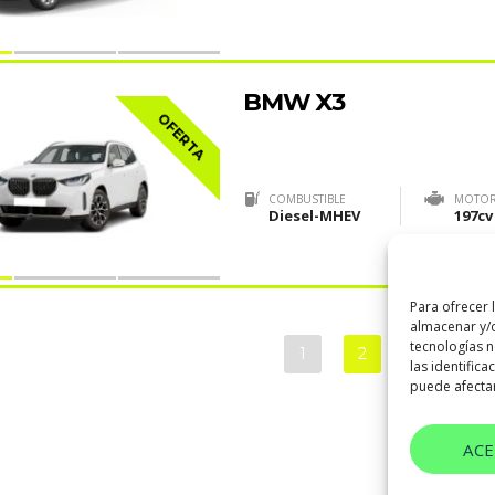
BMW X3
OFERTA
COMBUSTIBLE
MOTO
Diesel-MHEV
197cv
Para ofrecer 
almacenar y/o
tecnologías 
1
2
3
…
las identifica
puede afectar
AC