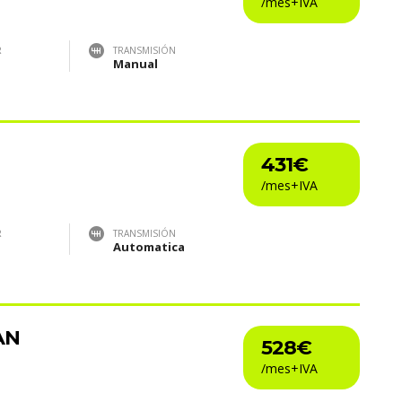
R
TRANSMISIÓN
Manual
431€
R
TRANSMISIÓN
Automatica
AN
528€