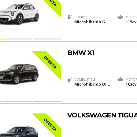
COMBUSTIBLE
MOTO
Microhíbrido Gasolina (MHEV)
115cv
BMW X1
OFERTA
COMBUSTIBLE
MOTO
Microhíbrido Diesel(MHEV)
163cv
VOLKSWAGEN TIGU
OFERTA